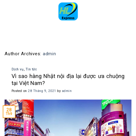
Skip
to
content
Author Archives:
admin
Dịch vụ
,
Tin tức
Vì sao hàng Nhật nội địa lại được ưa chuộng
tại Việt Nam?
Posted on
28 Tháng 9, 2021
by
admin
28
Th9