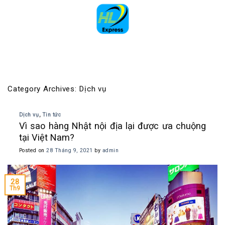
Skip
to
content
Category Archives:
Dịch vụ
Dịch vụ
,
Tin tức
Vì sao hàng Nhật nội địa lại được ưa chuộng
tại Việt Nam?
Posted on
28 Tháng 9, 2021
by
admin
28
Th9